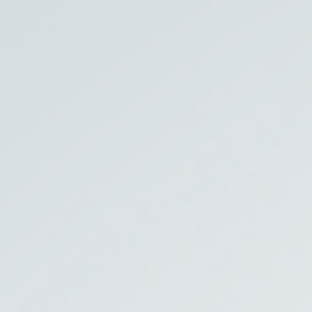
Ski
t
conten