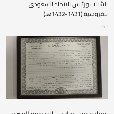
الشباب ورئيس الاتحاد السعودي
للفروسية (1431-1432هـ)
الشهادات
شهادة سجل تجاري – الجريسية للنشر و