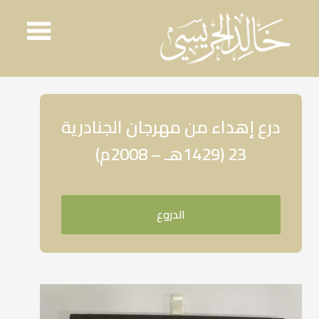
Ski
t
conten
درع إهداء من مهرجان الجنادرية
23 (1429هـ – 2008م)
الدروع